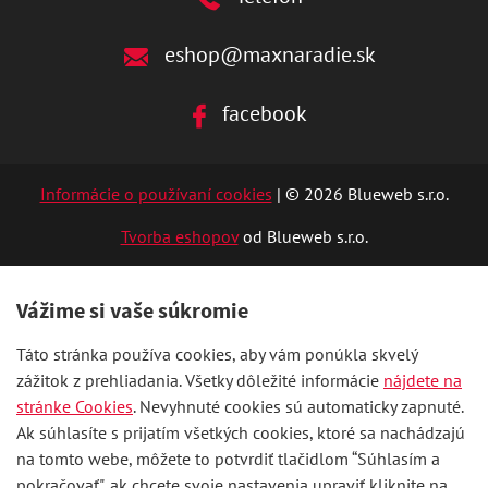
eshop@maxnaradie.sk
facebook
Informácie o používaní cookies
| © 2026 Blueweb s.r.o.
Tvorba eshopov
od Blueweb s.r.o.
Vážime si vaše súkromie
Táto stránka používa cookies, aby vám ponúkla skvelý
zážitok z prehliadania. Všetky dôležité informácie
nájdete na
stránke Cookies
. Nevyhnuté cookies sú automaticky zapnuté.
Ak súhlasíte s prijatím všetkých cookies, ktoré sa nachádzajú
na tomto webe, môžete to potvrdiť tlačidlom “Súhlasím a
pokračovať", ak chcete svoje nastavenia upraviť kliknite na