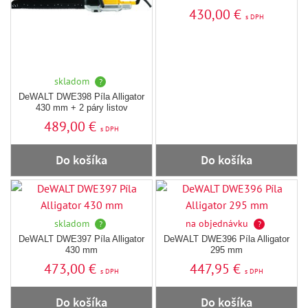
430,00 €
s DPH
skladom
?
DeWALT DWE398 Píla Alligator
430 mm + 2 páry listov
489,00 €
s DPH
Do košíka
Do košíka
skladom
na objednávku
?
?
DeWALT DWE397 Píla Alligator
DeWALT DWE396 Píla Alligator
430 mm
295 mm
473,00 €
447,95 €
s DPH
s DPH
Do košíka
Do košíka