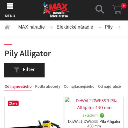
0
MENU
MAX náradie
Elektrické náradie
Píly
Pí
Píly Alligator
Filter
Od najnovšieho
Podľa abecedy
Od najlacnejšieho
Od najdrahšieho
Zľava
skladom
?
DeWALT DWE399 Píla Alligator
430 mm