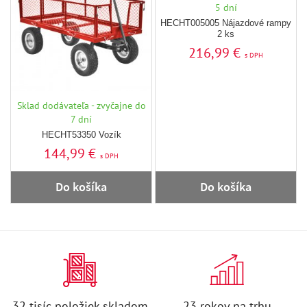
5 dní
HECHT005005 Nájazdové rampy
2 ks
216,99 €
s DPH
Sklad dodávateľa - zvyčajne do
7 dní
HECHT53350 Vozík
144,99 €
s DPH
Do košíka
Do košíka
32 tisíc položiek skladom
23 rokov na trhu