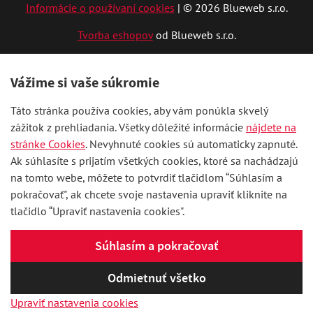
Informácie o používaní cookies
| © 2026 Blueweb s.r.o.
Tvorba eshopov
od Blueweb s.r.o.
Vážime si vaše súkromie
Táto stránka používa cookies, aby vám ponúkla skvelý
zážitok z prehliadania. Všetky dôležité informácie
nájdete na
stránke Cookies
. Nevyhnuté cookies sú automaticky zapnuté.
Ak súhlasíte s prijatím všetkých cookies, ktoré sa nachádzajú
na tomto webe, môžete to potvrdiť tlačidlom “Súhlasím a
pokračovať", ak chcete svoje nastavenia upraviť kliknite na
tlačidlo “Upraviť nastavenia cookies".
Súhlasím a pokračovať
Odmietnuť všetko
Upraviť nastavenia cookies