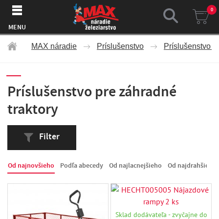
0
MENU
MAX náradie
Príslušenstvo
Príslušenstvo p
Príslušenstvo pre záhradné
traktory
Filter
Od najnovšieho
Podľa abecedy
Od najlacnejšieho
Od najdrahšieho
Sklad dodávateľa - zvyčajne do