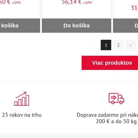
50 €
56,14 €
s DPH
s DPH
31
 košíka
Do košíka
D
«
1
2
»
Viac produktov
23 rokov na trhu
Doprava zadarmo pri nák
200 € a do 50 kg