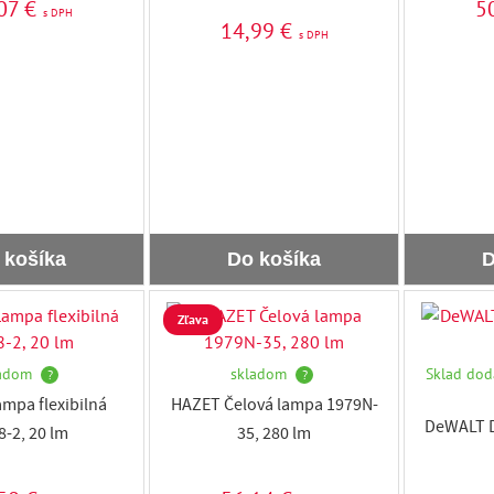
07 €
5
s DPH
14,99 €
s DPH
 košíka
Do košíka
D
Zľava
adom
skladom
Sklad dod
?
?
mpa flexibilná
HAZET Čelová lampa 1979N-
DeWALT D
8-2, 20 lm
35, 280 lm