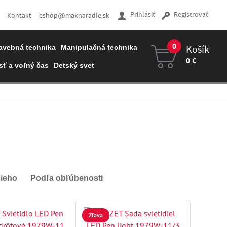
Prihlásiť
Registrovať
Kontakt
eshop@maxnaradie.sk
0
Košík
avebná technika
Manipulačná technika
0 €
ť a voľný čas
Detský svet
Váš košík je prázdny
šieho
Podľa obľúbenosti
Zľava