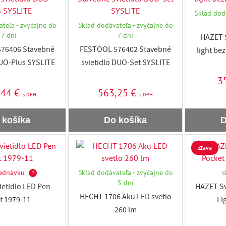
Sklad dod
teľa - zvyčajne do
Sklad dodávateľa - zvyčajne do
7 dní
7 dní
HAZET S
76406 Stavebné
FESTOOL 576402 Stavebné
light be
DUO-Plus SYSLITE
svietidlo DUO-Set SYSLITE
3
,44 €
563,25 €
s DPH
s DPH
 košíka
Do košíka
D
Zľava
ednávku
Sklad dodávateľa - zvyčajne do
s
?
5 dní
etidlo LED Pen
HAZET Sv
HECHT 1706 Aku LED svetlo
ht 1979-11
Li
260 lm