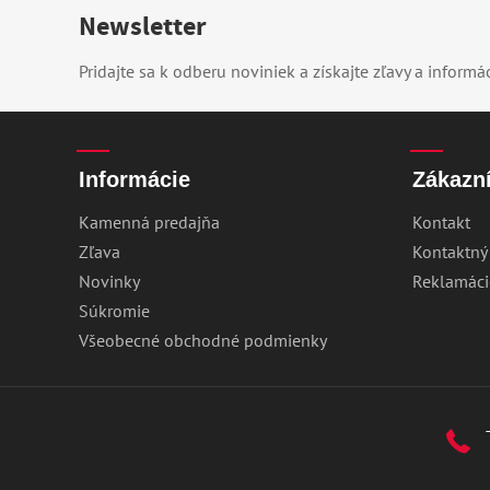
Newsletter
Pridajte sa k odberu noviniek a získajte zľavy a informá
Informácie
Zákazní
Kamenná predajňa
Kontakt
Zľava
Kontaktný
Novinky
Reklamáci
Súkromie
Všeobecné obchodné podmienky