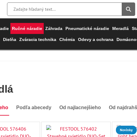
adie
Ručné náradie
Záhrada
Pneumatické náradie
Meradlá
St
Dielňa
Zváracia technika
Chémia
Odevy a ochrana
Domácnos
dlá
ieho
Podľa abecedy
Od najlacnejšieho
Od najdrah
Novinky