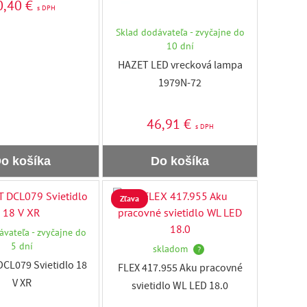
0,40 €
s DPH
Sklad dodávateľa - zvyčajne do
10 dní
HAZET LED vrecková lampa
1979N-72
46,91 €
s DPH
o košíka
Do košíka
Zľava
ávateľa - zvyčajne do
5 dní
skladom
?
CL079 Svietidlo 18
FLEX 417.955 Aku pracovné
V XR
svietidlo WL LED 18.0