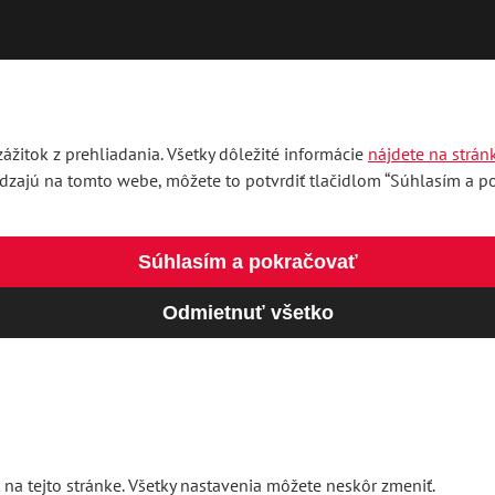
ážitok z prehliadania. Všetky dôležité informácie
nájdete na strán
ádzajú na tomto webe, môžete to potvrdiť tlačidlom “Súhlasím a pok
Súhlasím a pokračovať
Odmietnuť všetko
 na tejto stránke. Všetky nastavenia môžete neskôr zmeniť.