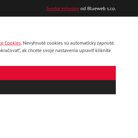
Tvorba eshopov
od Blueweb s.r.o.
ke Cookies
. Nevyhnuté cookies sú automaticky zapnuté.
račovať", ak chcete svoje nastavenia upraviť kliknite