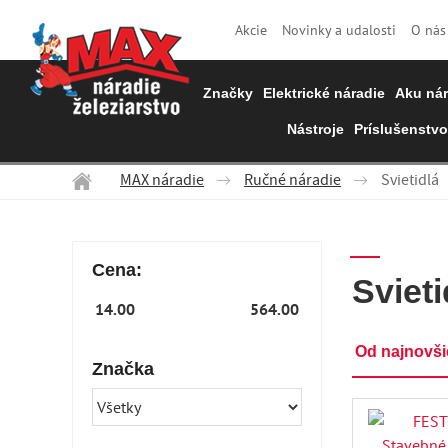
Akcie
Novinky a udalosti
O nás
Značky
Elektrické náradie
Aku nár
Nástroje
Príslušenstvo
MAX náradie
Ručné náradie
Svietidlá
Cena:
Svieti
Od najnovš
Značka