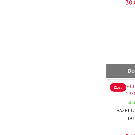
30,
Do
Zľava
skl
HAZET La
197