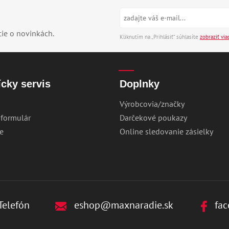
cie o novinkách.
Kliknutím na „Prihlásiť“ súhlasíte
zobraziť via
cky servis
Doplnky
Výrobcovia/značky
 formulár
Darčekové poukazy
e
Online sledovanie zásielky
Telefón
eshop@maxnaradie.sk
fac