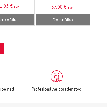
1,95 €
37,00 €
s DPH
s DPH
o košíka
Do košíka
upe nad
Profesionálne poradenstvo