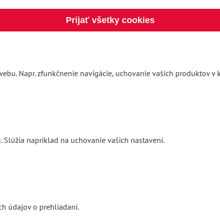
Prijať všetky cookies
ebu. Napr. zfunkčnenie navigácie, uchovanie vašich produktov v k
. Slúžia napríklad na uchovanie vašich nastavení.
h údajov o prehliadaní.