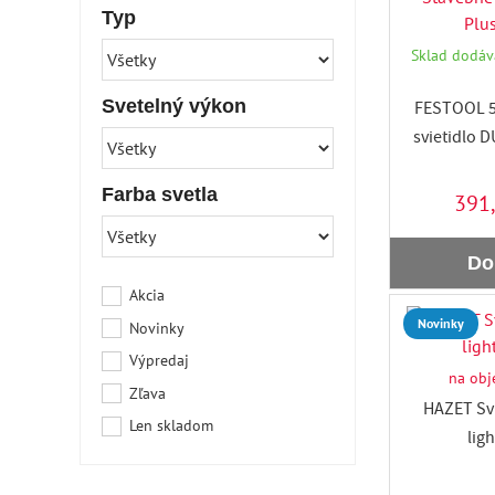
Typ
Sklad dodáva
Svetelný výkon
FESTOOL 5
svietidlo 
Farba svetla
391
Do
Akcia
Novinky
Novinky
Výpredaj
na obj
Zľava
HAZET Svi
Len skladom
lig