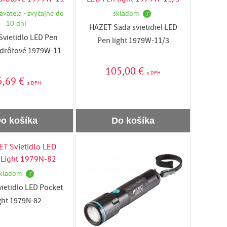
ávateľa - zvyčajne do
skladom
?
10 dní
HAZET Sada svietidiel LED
vietidlo LED Pen
Pen light 1979W-11/3
zdrôtové 1979W-11
105,00 €
s DPH
5,69 €
s DPH
o košíka
Do košíka
kladom
?
ietidlo LED Pocket
ght 1979N-82