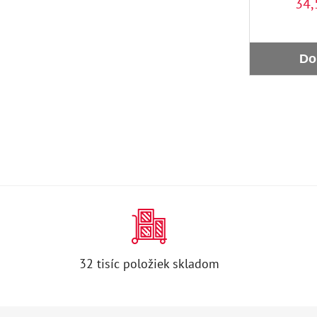
34,
Do
32 tisíc položiek skladom