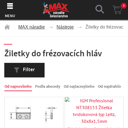
0
MENU
MAX náradie
Nástroje
Žiletky do frézovacíc
Žiletky do frézovacích hláv
Filter
Od najnovšieho
Podľa abecedy
Od najlacnejšieho
Od najdrahšieho