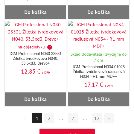
Do košíka
Do košíka
na objednávku
?
IGM Professional N040-33531
Sklad dodávateľa - zvyčajne do
Žiletka tvrdokovová N040,
7 dní
33,5xd3, Drevo+
IGM Professional N034-01025
12,85 €
Žiletka tvrdokovová radiusová
s DPH
N034 - R1 mm MDF+
17,17 €
s DPH
Do košíka
Do košíka
«
1
2
…
7
…
12
»