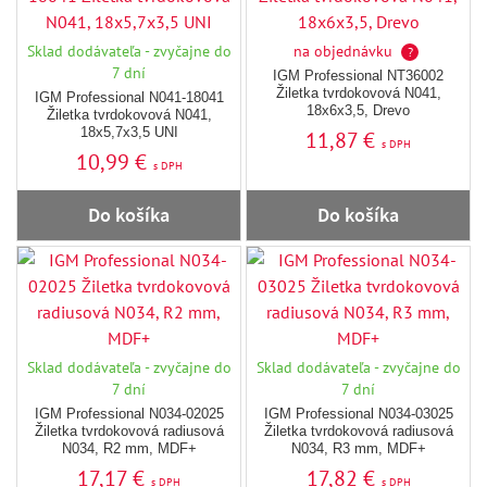
Sklad dodávateľa - zvyčajne do
na objednávku
?
7 dní
IGM Professional NT36002
Žiletka tvrdokovová N041,
IGM Professional N041-18041
18x6x3,5, Drevo
Žiletka tvrdokovová N041,
18x5,7x3,5 UNI
11,87 €
s DPH
10,99 €
s DPH
Do košíka
Do košíka
Sklad dodávateľa - zvyčajne do
Sklad dodávateľa - zvyčajne do
7 dní
7 dní
IGM Professional N034-02025
IGM Professional N034-03025
Žiletka tvrdokovová radiusová
Žiletka tvrdokovová radiusová
N034, R2 mm, MDF+
N034, R3 mm, MDF+
17,17 €
17,82 €
s DPH
s DPH