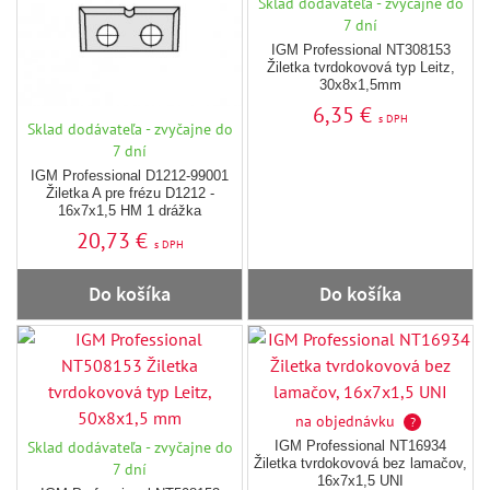
Sklad dodávateľa - zvyčajne do
7 dní
IGM Professional NT308153
Žiletka tvrdokovová typ Leitz,
30x8x1,5mm
6,35 €
s DPH
Sklad dodávateľa - zvyčajne do
7 dní
IGM Professional D1212-99001
Žiletka A pre frézu D1212 -
16x7x1,5 HM 1 drážka
20,73 €
s DPH
Do košíka
Do košíka
na objednávku
?
Sklad dodávateľa - zvyčajne do
IGM Professional NT16934
Žiletka tvrdokovová bez lamačov,
7 dní
16x7x1,5 UNI