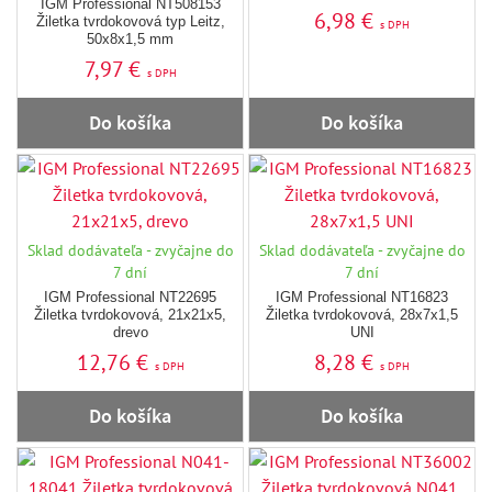
IGM Professional NT508153
6,98 €
Žiletka tvrdokovová typ Leitz,
s DPH
50x8x1,5 mm
7,97 €
s DPH
Do košíka
Do košíka
Sklad dodávateľa - zvyčajne do
Sklad dodávateľa - zvyčajne do
7 dní
7 dní
IGM Professional NT22695
IGM Professional NT16823
Žiletka tvrdokovová, 21x21x5,
Žiletka tvrdokovová, 28x7x1,5
drevo
UNI
12,76 €
8,28 €
s DPH
s DPH
Do košíka
Do košíka