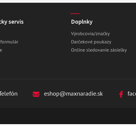
ky servis
Doplnky
Výrobcovia/značky
 formulár
Darčekové poukazy
e
Online sledovanie zásielky
Telefón
eshop@maxnaradie.sk
fac