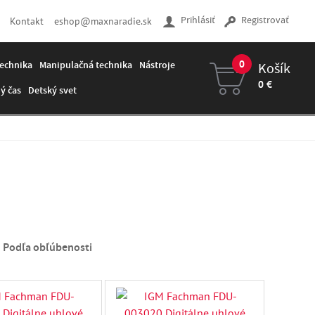
Prihlásiť
Registrovať
Kontakt
eshop@maxnaradie.sk
0
echnika
Manipulačná technika
Nástroje
Košík
0 €
ý čas
Detský svet
Váš košík je prázdny
Podľa obľúbenosti