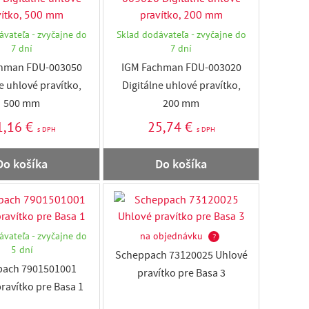
ávateľa - zvyčajne do
Sklad dodávateľa - zvyčajne do
7 dní
7 dní
hman FDU-003050
IGM Fachman FDU-003020
e uhlové pravítko,
Digitálne uhlové pravítko,
500 mm
200 mm
1,16 €
25,74 €
s DPH
s DPH
Do košíka
Do košíka
ávateľa - zvyčajne do
na objednávku
?
5 dní
Scheppach 73120025 Uhlové
ach 7901501001
pravítko pre Basa 3
ravítko pre Basa 1