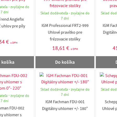
teľa - zvyčajne do
7 dní
Sklad dodávateľa - zvyčajne do
Sklad dod
7 dní
rend Anglefix
IGM Professional FRT2-999
IGM Fac
 uhlov pre píly
Uhlové pravítko pre
Digitáln
frézovacie stolíky
34 €
s DPH
18,61 €
4
s DPH
 košíka
Do košíka
Sklad dodávateľa - zvyčajne do
Sklad dod
7 dní
teľa - zvyčajne do
7 dní
IGM Fachman FDU-001
Schepp
hman FDU-002
Digitálny uhlomer +/- 180°
Uhlové p
lny uhlomer s