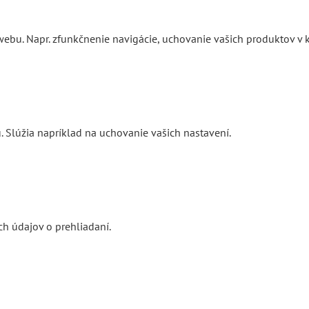
ebu. Napr. zfunkčnenie navigácie, uchovanie vašich produktov v k
. Slúžia napríklad na uchovanie vašich nastavení.
h údajov o prehliadaní.