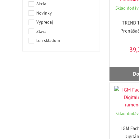
Akcia
Sklad dodáva
Novinky
Výpredaj
TREND T
Prenášač
Zľava
Len skladom
39,
Do
Sklad dodáva
IGM Fac
Digitá