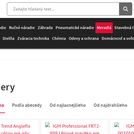
adie
Ručné náradie
Záhrada
Pneumatické náradie
Meradlá
Stavebná t
Dielňa
Zváracia technika
Chémia
Odevy a ochrana
Domácnosť a voľn
ery
ho
Podľa abecedy
Od najlacnejšieho
Od najdrahšieho