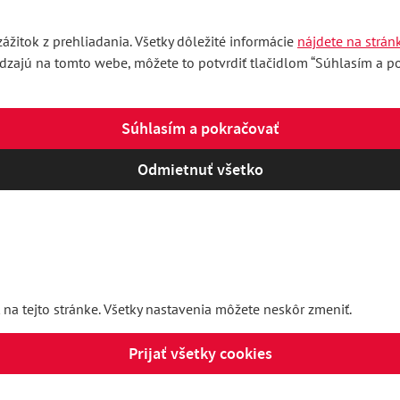
ážitok z prehliadania. Všetky dôležité informácie
nájdete na strán
ádzajú na tomto webe, môžete to potvrdiť tlačidlom “Súhlasím a pok
Súhlasím a pokračovať
Odmietnuť všetko
 na tejto stránke. Všetky nastavenia môžete neskôr zmeniť.
Prijať všetky cookies