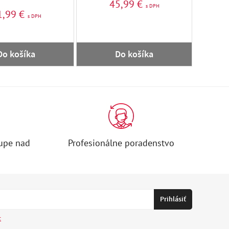
45,99 €
s DPH
1,99 €
s DPH
Do košíka
Do košíka
upe nad
Profesionálne poradenstvo
c