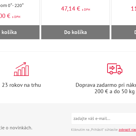
om 0°- 220°
47,14 €
1
s DPH
00 €
s DPH
 košíka
Do košíka
23 rokov na trhu
Doprava zadarmo pri nák
200 € a do 50 kg
cie o novinkách.
Kliknutím na „Prihlásiť“ súhlasíte
zobraziť via