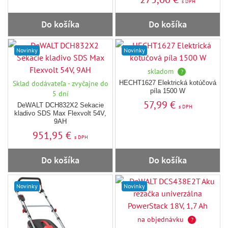
s DPH
Do košíka
Do košíka
Novinky
Novinky
skladom
?
Sklad dodávateľa - zvyčajne do
HECHT1627 Elektrická kotúčová
píla 1500 W
5 dní
57,99 €
DeWALT DCH832X2 Sekacie
s DPH
kladivo SDS Max Flexvolt 54V,
9AH
951,95 €
s DPH
Do košíka
Do košíka
Novinky
Novinky
na objednávku
?