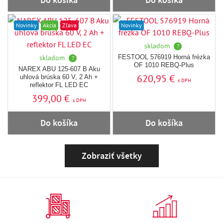
Do košíka
Do košíka
Novinky
Akcia
Zľava
Novinky
skladom
?
skladom
FESTOOL 576919 Horná frézka
?
OF 1010 REBQ-Plus
NAREX ABU 125-607 B Aku
620,95 €
uhlová brúska 60 V, 2 Ah +
s DPH
reflektor FL LED EC
399,00 €
s DPH
Do košíka
Do košíka
Zobraziť všetky