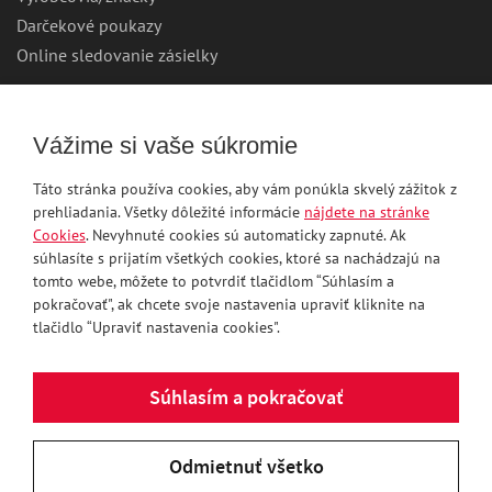
Darčekové poukazy
Online sledovanie zásielky
Môj účet
Vážime si vaše súkromie
Prihlásenie
Táto stránka používa cookies, aby vám ponúkla skvelý zážitok z
Registrácia
prehliadania. Všetky dôležité informácie
nájdete na stránke
Zabudnuté heslo
Cookies
. Nevyhnuté cookies sú automaticky zapnuté. Ak
súhlasíte s prijatím všetkých cookies, ktoré sa nachádzajú na
tomto webe, môžete to potvrdiť tlačidlom “Súhlasím a
pokračovať", ak chcete svoje nastavenia upraviť kliknite na
Telefón
tlačidlo “Upraviť nastavenia cookies".
eshop@maxnaradie.sk
Súhlasím a pokračovať
facebook
Odmietnuť všetko