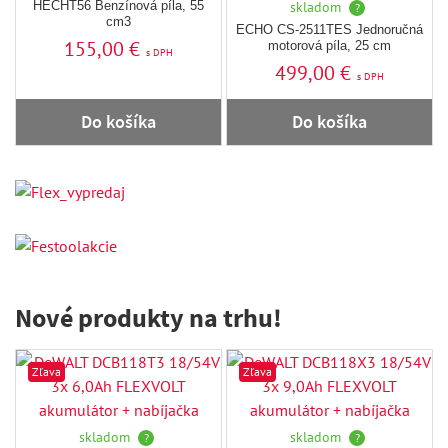
HECHT56 Benzínová píla, 55
skladom
?
cm3
ECHO CS-2511TES Jednoručná
155,00 €
motorová píla, 25 cm
s DPH
499,00 €
s DPH
Do košíka
Do košíka
Nové produkty na trhu!
Zľava
Zľava
skladom
skladom
?
?