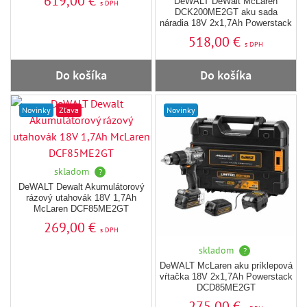
619,00 €
DeWALT DeWalt McLaren
s DPH
DCK200ME2GT aku sada
náradia 18V 2x1,7Ah Powerstack
518,00 €
s DPH
Do košíka
Do košíka
Novinky
Zľava
Novinky
skladom
?
DeWALT Dewalt Akumulátorový
rázový utahovák 18V 1,7Ah
McLaren DCF85ME2GT
269,00 €
s DPH
skladom
?
DeWALT McLaren aku príklepová
vŕtačka 18V 2x1,7Ah Powerstack
DCD85ME2GT
275,00 €