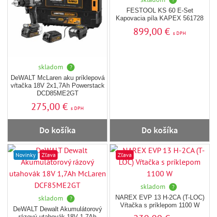
FESTOOL KS 60 E-Set
Kapovacia píla KAPEX 561728
899,00 €
s DPH
skladom
?
DeWALT McLaren aku príklepová
vŕtačka 18V 2x1,7Ah Powerstack
DCD85ME2GT
275,00 €
s DPH
Do košíka
Do košíka
Novinky
Zľava
Zľava
skladom
?
skladom
NAREX EVP 13 H-2CA (T-LOC)
?
Vŕtačka s príklepom 1100 W
DeWALT Dewalt Akumulátorový
rázový utahovák 18V 1,7Ah