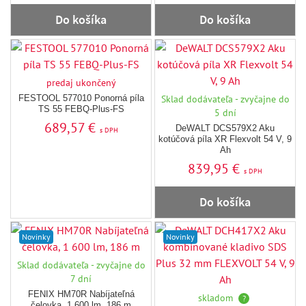
Do košíka
Do košíka
predaj ukončený
FESTOOL 577010 Ponorná píla
Sklad dodávateľa - zvyčajne do
TS 55 FEBQ-Plus-FS
5 dní
689,57 €
DeWALT DCS579X2 Aku
s DPH
kotúčová píla XR Flexvolt 54 V, 9
Ah
839,95 €
s DPH
Do košíka
Novinky
Novinky
Sklad dodávateľa - zvyčajne do
7 dní
FENIX HM70R Nabíjateľná
skladom
?
čelovka, 1 600 lm, 186 m