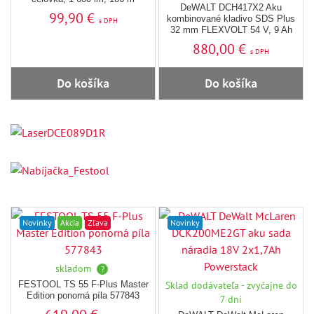
DeWALT DCH417X2 Aku
99,90 €
kombinované kladivo SDS Plus
s DPH
32 mm FLEXVOLT 54 V, 9 Ah
880,00 €
s DPH
Do košíka
Do košíka
Novinky
Akcia
Zľava
Novinky
skladom
?
FESTOOL TS 55 F-Plus Master
Sklad dodávateľa - zvyčajne do
Edition ponorná píla 577843
7 dní