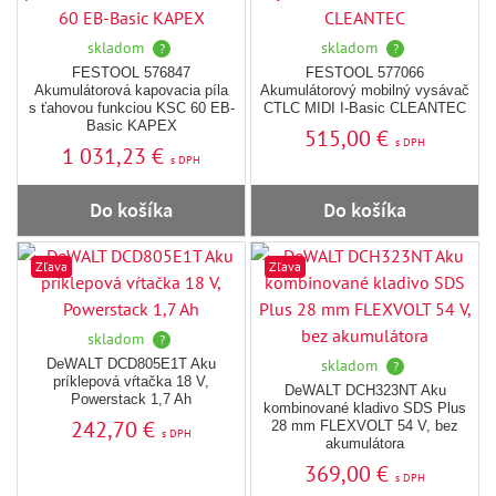
skladom
skladom
?
?
FESTOOL 576847
FESTOOL 577066
Akumulátorová kapovacia píla
Akumulátorový mobilný vysávač
s ťahovou funkciou KSC 60 EB-
CTLC MIDI I-Basic CLEANTEC
Basic KAPEX
515,00 €
s DPH
1 031,23 €
s DPH
Do košíka
Do košíka
Zľava
Zľava
skladom
?
DeWALT DCD805E1T Aku
skladom
?
príklepová vŕtačka 18 V,
DeWALT DCH323NT Aku
Powerstack 1,7 Ah
kombinované kladivo SDS Plus
242,70 €
28 mm FLEXVOLT 54 V, bez
s DPH
akumulátora
369,00 €
s DPH