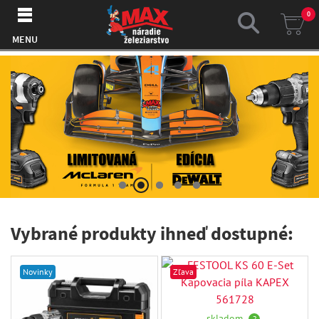
0
MENU
Vybrané produkty ihneď dostupné:
Novinky
Zľava
skladom
?