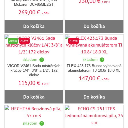
230,00 €
s DPH
McLaren DCF85ME2GT
269,00 €
s DPH
Do košíka
Do košíka
Akcia
Zľava
Zľava
skladom
skladom
?
?
VIGOR V2461 Sada nástrčných
FLEX 423.173 Bunda vyhrievaná
kľúčov 1/4", 3/8" a 1/2", 172
akumulátorom TJ 10.8/ 18.0 XL
dielov
147,00 €
s DPH
115,00 €
s DPH
Do košíka
Do košíka
skladom
?