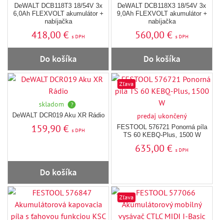
DeWALT DCB118T3 18/54V 3x
DeWALT DCB118X3 18/54V 3x
6,0Ah FLEXVOLT akumulátor +
9,0Ah FLEXVOLT akumulátor +
nabíjačka
nabíjačka
418,00 €
560,00 €
s DPH
s DPH
Do košíka
Do košíka
Zľava
skladom
?
DeWALT DCR019 Aku XR Rádio
predaj ukončený
159,90 €
FESTOOL 576721 Ponorná píla
s DPH
TS 60 KEBQ-Plus, 1500 W
635,00 €
s DPH
Do košíka
Zľava