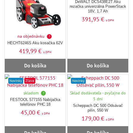
DeWALT DCS438E2T Aku
rezačka univerzálna PowerStack
18V, 1,7 Ah
391,95 €
s DPH
na objednávku
?
HECHT6246S Aku kosačka 62V
419,99 €
s DPH
Do košíka
Do košíka
Novinky
Zľava
Novinky
skladom
Sklad dodávateľa - zvyčajne do
?
5 dní
FESTOOL 577155 Nabíjačka
telefónov PHC 18
Scheppach DC 500 Odsávač
pilín, 550 W
45,00 €
s DPH
179,00 €
s DPH