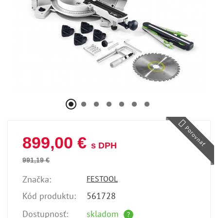
Porovnať
899,00 €
s DPH
991,19 €
Značka:
FESTOOL
Kód produktu:
561728
Dostupnosť:
skladom
?