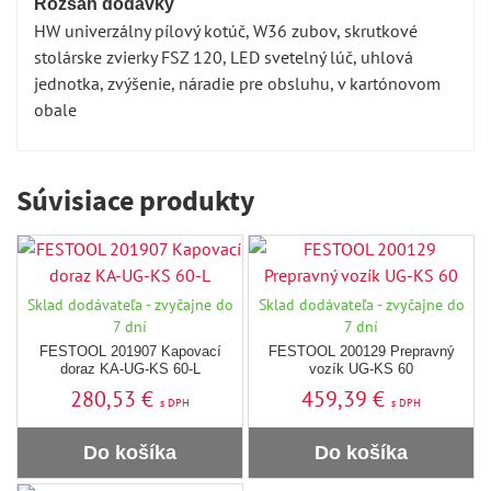
Rozsah dodávky
HW univerzálny pílový kotúč, W36 zubov, skrutkové
stolárske zvierky FSZ 120, LED svetelný lúč, uhlová
jednotka, zvýšenie, náradie pre obsluhu, v kartónovom
obale
Súvisiace produkty
Sklad dodávateľa - zvyčajne do
Sklad dodávateľa - zvyčajne do
7 dní
7 dní
FESTOOL 201907 Kapovací
FESTOOL 200129 Prepravný
doraz KA-UG-KS 60-L
vozík UG-KS 60
280,53 €
459,39 €
s DPH
s DPH
Do košíka
Do košíka