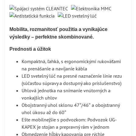
Mobilita, rozmanitosť použitia a vynikajúce
výsledky – perfektne skombinované.
Prednosti a úžitok
Kompaktná, ľahká, s ergonomickými rukoväťami
na prenášanie a navíjanie kábla
LED svetelný lúč na presné naznačenie línie rezu
(súčasťou súpravy a dostupný ako príslušenstvo)
Uhlová jednotka na snímanie vnútorných a
vonkajších uhlov
Obojstranný uhol sklonu 47°/46° a obojstranný
uhol úkosu až do 60°
Ešte mobilnejšie s podvozkom: Podvozok UG-
KAPEX je stojan a prepravný rám v jednom
Obmedzenie hĺbky kapovania pre rýchle