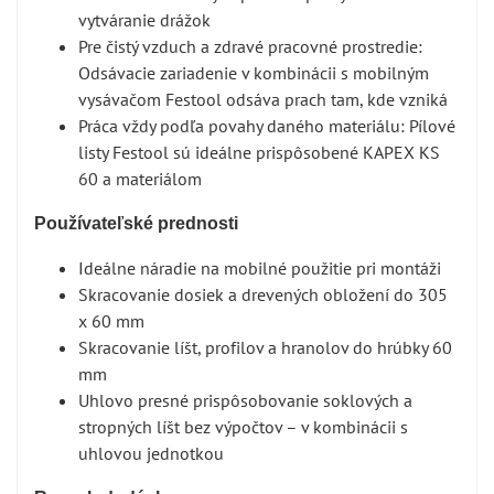
vytváranie drážok
Pre čistý vzduch a zdravé pracovné prostredie:
Odsávacie zariadenie v kombinácii s mobilným
vysávačom Festool odsáva prach tam, kde vzniká
Práca vždy podľa povahy daného materiálu: Pílové
listy Festool sú ideálne prispôsobené KAPEX KS
60 a materiálom
Používateľské prednosti
Ideálne náradie na mobilné použitie pri montáži
Skracovanie dosiek a drevených obložení do 305
x 60 mm
Skracovanie líšt, profilov a hranolov do hrúbky 60
mm
Uhlovo presné prispôsobovanie soklových a
stropných líšt bez výpočtov – v kombinácii s
uhlovou jednotkou