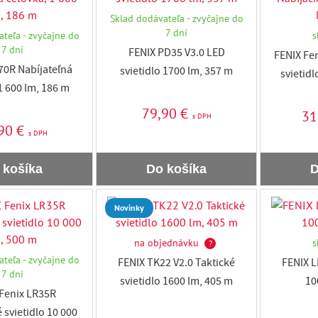
Sklad dodávateľa - zvyčajne do
7 dní
teľa - zvyčajne do
s
7 dní
FENIX PD35 V3.0 LED
FENIX Fe
0R Nabíjateľná
svietidlo 1700 lm, 357 m
svietidl
1 600 lm, 186 m
79,90 €
31
s DPH
90 €
s DPH
 košíka
Do košíka
D
Novinky
na objednávku
s
?
teľa - zvyčajne do
FENIX TK22 V2.0 Taktické
FENIX L
7 dní
svietidlo 1600 lm, 405 m
10
Fenix LR35R
 svietidlo 10 000