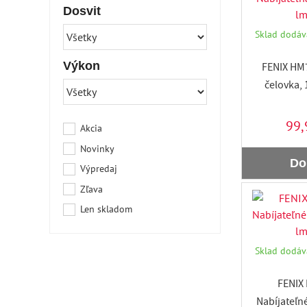
Dosvit
Sklad dodáva
Výkon
FENIX HM7
čelovka, 
99,
Akcia
Novinky
Do
Výpredaj
Zľava
Len skladom
Sklad dodáva
FENIX 
Nabíjateľné