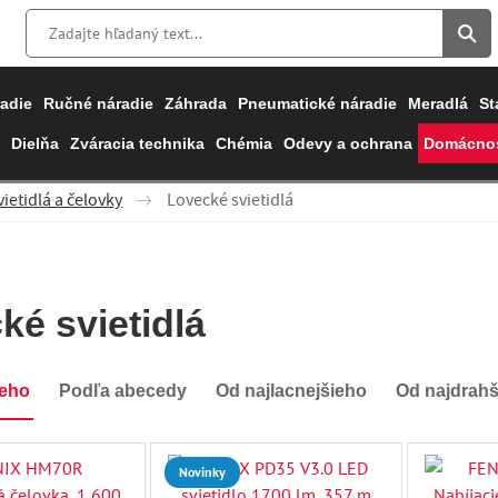
adie
Ručné náradie
Záhrada
Pneumatické náradie
Meradlá
St
Dielňa
Zváracia technika
Chémia
Odevy a ochrana
Domácnos
vietidlá a čelovky
Lovecké svietidlá
ké svietidlá
ieho
Podľa abecedy
Od najlacnejšieho
Od najdrah
Novinky