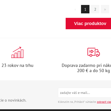
«
1
2
»
Viac produktov
23 rokov na trhu
Doprava zadarmo pri nák
200 € a do 50 kg
cie o novinkách.
Kliknutím na „Prihlásiť“ súhlasíte
zobraziť via