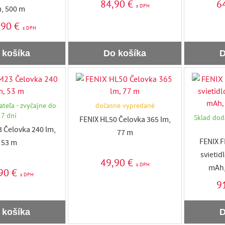
84,90 €
6
s DPH
, 500 m
,90 €
s DPH
 košíka
Do košíka
D
teľa - zvyčajne do
dočasne vypredané
7 dní
Sklad dod
FENIX HL50 Čelovka 365 lm,
 Čelovka 240 lm,
77 m
FENIX F
53 m
svietid
49,90 €
s DPH
mAh,
90 €
s DPH
9
 košíka
D