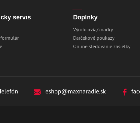
cky servis
Doplnky
Výrobcovia/značky
 formulár
Darčekové poukazy
e
Online sledovanie zásielky
Telefón
eshop@maxnaradie.sk
fac