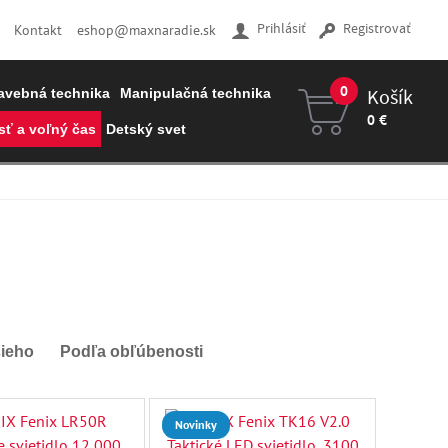
Prihlásiť
Registrovať
Kontakt
eshop@maxnaradie.sk
0
Košík
avebná technika
Manipulačná technika
0 €
ť a voľný čas
Detský svet
Váš košík je prázdny
šieho
Podľa obľúbenosti
Novinky