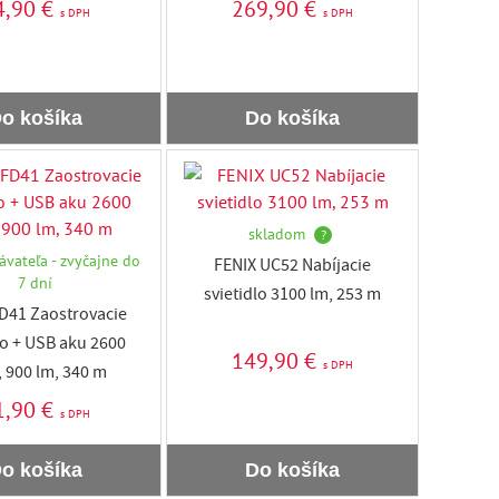
4,90 €
269,90 €
s DPH
s DPH
o košíka
Do košíka
skladom
?
ávateľa - zvyčajne do
FENIX UC52 Nabíjacie
7 dní
svietidlo 3100 lm, 253 m
D41 Zaostrovacie
lo + USB aku 2600
149,90 €
s DPH
 900 lm, 340 m
1,90 €
s DPH
o košíka
Do košíka