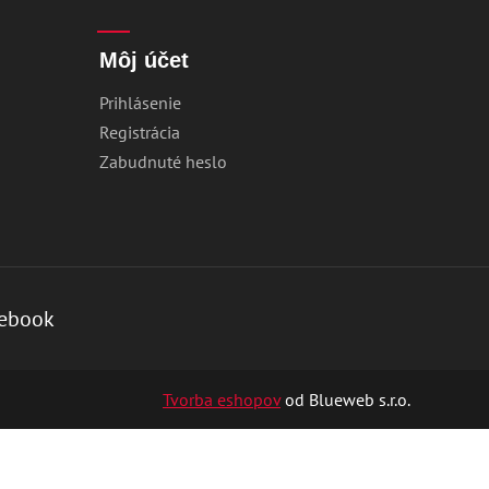
Môj účet
Prihlásenie
Registrácia
Zabudnuté heslo
ebook
Tvorba eshopov
od Blueweb s.r.o.