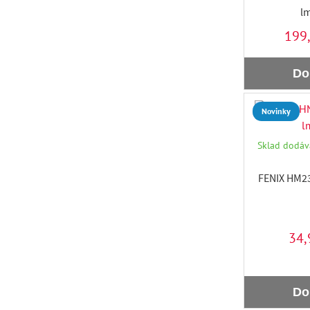
lm
199
Do
Novinky
Sklad dodáva
FENIX HM23
34,
Do