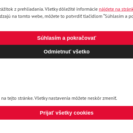
ážitok z prehliadania. Všetky dôležité informácie
nájdete na strán
ádzajú na tomto webe, môžete to potvrdiť tlačidlom “Súhlasím a pok
Súhlasím a pokračovať
Odmietnuť všetko
 na tejto stránke. Všetky nastavenia môžete neskôr zmeniť.
Prijať všetky cookies