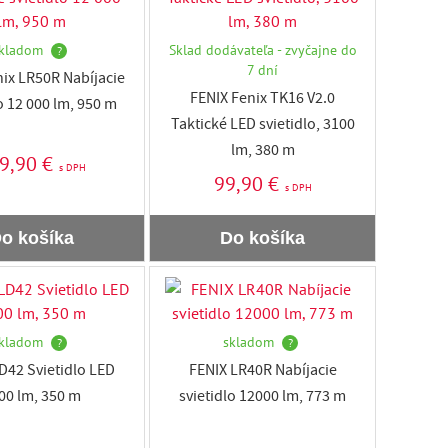
kladom
Sklad dodávateľa - zvyčajne do
?
7 dní
nix LR50R Nabíjacie
FENIX Fenix TK16 V2.0
o 12 000 lm, 950 m
Taktické LED svietidlo, 3100
lm, 380 m
9,90 €
s DPH
99,90 €
s DPH
o košíka
Do košíka
kladom
skladom
?
?
D42 Svietidlo LED
FENIX LR40R Nabíjacie
00 lm, 350 m
svietidlo 12000 lm, 773 m