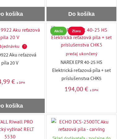
o košíka
Do košíka
Akcia
Zľava
bjednávku
?
predaj ukončený
922 Aku reťazová
NAREX EPR 40-25 HS
píla 20 V
Elektrická reťazová píla + set
príslušenstva CHK5
4,99 €
s DPH
194,00 €
s DPH
o košíka
Sklad dodávateľa - zvyčajne do