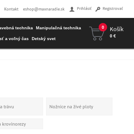
Prihlásiť
Registrovať
Kontakt
eshop@maxnaradie.sk
0
Košík
avebná technika
Manipulačná technika
0 €
ť a voľný čas
Detský svet
Váš košík je prázdny
a trávu
Nožnice na živé ploty
a krovinorezy