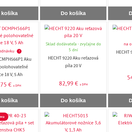
 košíka
Do košíka
D
Sklad dodávateľa - zvyčajne do
na o
5 dní
ednávku
?
HECHT 9
HECHT 9220 Aku reťazová
CMPH566P1 Aku
píla 20 V
polohovateľné
e 18 V, 5 Ah
5
82,99 €
,75 €
s DPH
s DPH
 košíka
Do košíka
D
ava