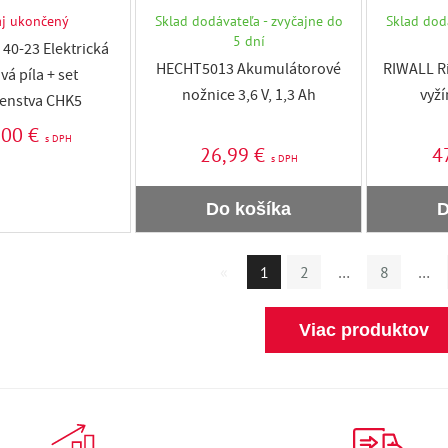
aj ukončený
Sklad dodávateľa - zvyčajne do
Sklad dod
5 dní
40-23 Elektrická
HECHT5013 Akumulátorové
RIWALL Ri
vá píla + set
nožnice 3,6 V, 1,3 Ah
vyží
šenstva CHK5
,00 €
s DPH
26,99 €
4
s DPH
Do košíka
D
«
1
2
…
8
…
Viac produktov