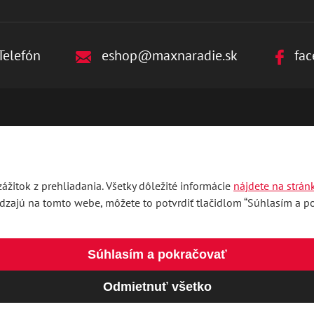
Telefón
eshop@maxnaradie.sk
fac
ážitok z prehliadania. Všetky dôležité informácie
nájdete na strán
ádzajú na tomto webe, môžete to potvrdiť tlačidlom “Súhlasím a pok
Súhlasím a pokračovať
Odmietnuť všetko