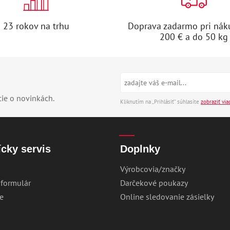
23 rokov na trhu
Doprava zadarmo pri nák
200 € a do 50 kg
cie o novinkách.
Kliknutím na „Prihlásiť“ súhlasíte
zobraziť via
cky servis
Doplnky
Výrobcovia/značky
 formulár
Darčekové poukazy
e
Online sledovanie zásielky