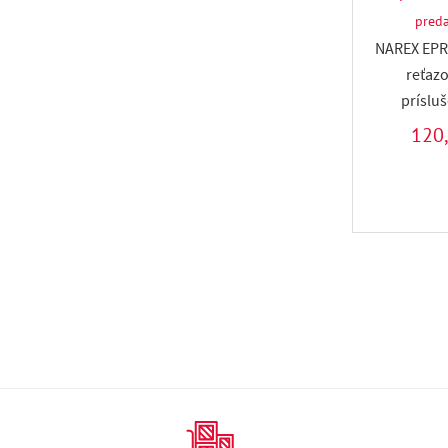
pred
NAREX EPR 
reťazo
príslu
120