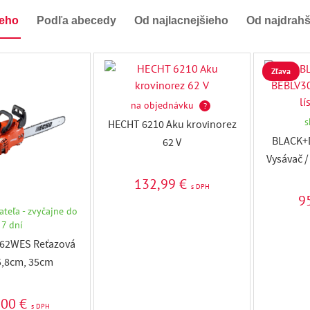
ieho
Podľa abecedy
Od najlacnejšieho
Od najdrah
Zľava
na objednávku
?
s
HECHT 6210 Aku krovinorez
BLACK+
62 V
Vysávač / 
132,99 €
s DPH
9
teľa - zvyčajne do
7 dní
62WES Reťazová
5,8cm, 35cm
,00 €
s DPH