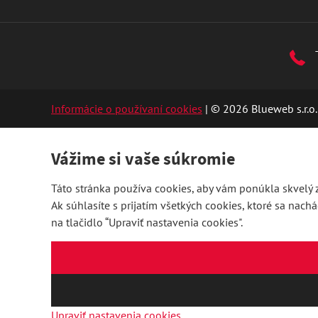
Informácie o používaní cookies
| © 2026 Blueweb s.r.o.
Vážime si vaše súkromie
Táto stránka používa cookies, aby vám ponúkla skvelý z
Ak súhlasíte s prijatím všetkých cookies, ktoré sa nach
na tlačidlo “Upraviť nastavenia cookies".
Upraviť nastavenia cookies