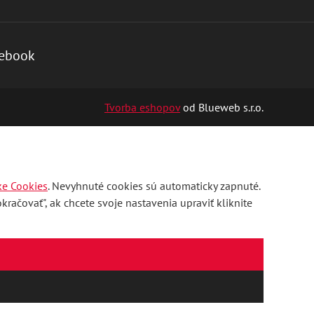
ebook
Tvorba eshopov
od Blueweb s.r.o.
ke Cookies
. Nevyhnuté cookies sú automaticky zapnuté.
račovať", ak chcete svoje nastavenia upraviť kliknite