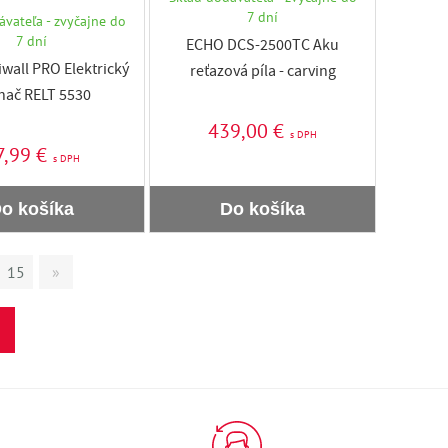
7 dní
ávateľa - zvyčajne do
7 dní
ECHO DCS-2500TC Aku
wall PRO Elektrický
reťazová píla - carving
nač RELT 5530
439,00 €
s DPH
7,99 €
s DPH
o košíka
Do košíka
15
»