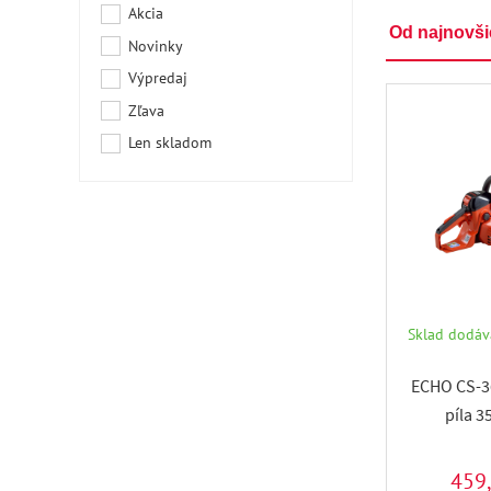
Akcia
Od najnovš
Novinky
Výpredaj
Zľava
Len skladom
Sklad dodáva
ECHO CS-3
píla 3
459