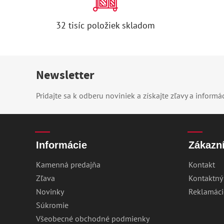
32 tisíc položiek skladom
Newsletter
Pridajte sa k odberu noviniek a získajte zľavy a informá
Informácie
Zákazní
Kamenná predajňa
Kontakt
Zľava
Kontaktný
Novinky
Reklamáci
Súkromie
Všeobecné obchodné podmienky