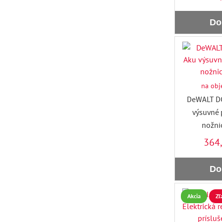
Do
na obj
DeWALT D
výsuvné 
nožnic
364
Do
Akcia
Zľ