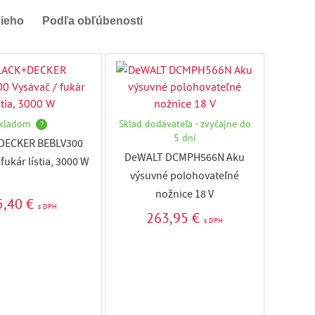
šieho
Podľa obľúbenosti
kladom
Sklad dodávateľa - zvyčajne do
?
5 dní
DECKER BEBLV300
DeWALT DCMPH566N Aku
fukár lístia, 3000 W
výsuvné polohovateľné
nožnice 18 V
5,40 €
s DPH
263,95 €
s DPH