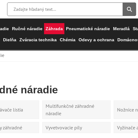
adie
Ručné náradie
Záhrada
Pneumatické náradie
Meradlá
St
Dielňa
Zváracia technika
Chémia
Odevy a ochrana
Domácnos
ie
dné náradie
Multifunkčné záhradné
ávače lístia
Nožnice n
náradie
ly záhradné
Vyvetvovacie píly
Vyžínače 