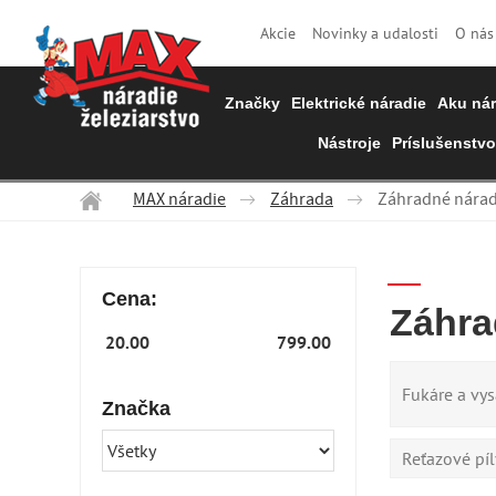
Akcie
Novinky a udalosti
O nás
Značky
Elektrické náradie
Aku nár
Nástroje
Príslušenstvo
MAX náradie
Záhrada
Záhradné nárad
Cena:
Záhra
Fukáre a vys
Značka
Reťazové pí