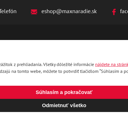
Telefón
eshop@maxnaradie.sk
fac
ážitok z prehliadania. Všetky dôležité informácie
nájdete na strán
ádzajú na tomto webe, môžete to potvrdiť tlačidlom “Súhlasím a pok
Súhlasím a pokračovať
Odmietnuť všetko