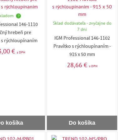
kladom
?
Sklad dodávateľa - zvyčajne do
essional 146-1110
7 dní
ačný hrebeň pre
IGM Professional 146-1102
 s rýchloupínaním
Pravítko s rýchloupínaním -
3,00 €
s DPH
915 x 50 mm
28,66 €
s DPH
o košíka
Do košíka