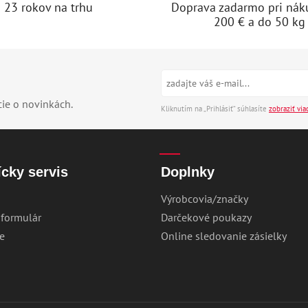
23 rokov na trhu
Doprava zadarmo pri nák
200 € a do 50 kg
cie o novinkách.
Kliknutím na „Prihlásiť“ súhlasíte
zobraziť via
cky servis
Doplnky
Výrobcovia/značky
 formulár
Darčekové poukazy
e
Online sledovanie zásielky