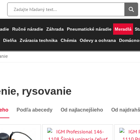
adie
Ručné náradie
Záhrada
Pneumatické náradie
Meradlá
St
Dielňa
Zváracia technika
Chémia
Odevy a ochrana
Domácnos
anie
nie, rysovanie
ieho
Podľa abecedy
Od najlacnejšieho
Od najdrah