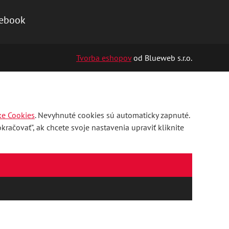
ebook
Tvorba eshopov
od Blueweb s.r.o.
ke Cookies
. Nevyhnuté cookies sú automaticky zapnuté.
račovať", ak chcete svoje nastavenia upraviť kliknite