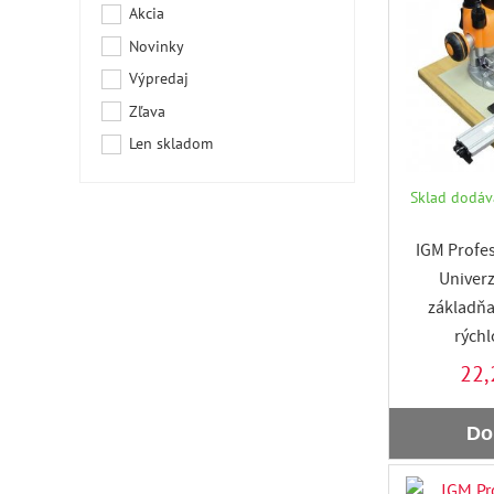
Akcia
Novinky
Výpredaj
Zľava
Len skladom
Sklad dodáva
IGM Profes
Univerz
základňa
rých
22,
Do