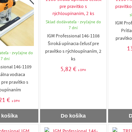
s
Sklad dodávateľa - zvyčajne do
IGM Prof
7 dní
Prítl
IGM Professional 146-1108
pravítko
Široká upínacia čeľusť pre
1
pravítko s rýchloupínaním, 2
teľa - zvyčajne do
7 dní
ks
sional 146-1109
5,82 €
s DPH
álna vodiaca
 pre pravítko s
loupínaním
21 €
s DPH
 košíka
Do košíka
D