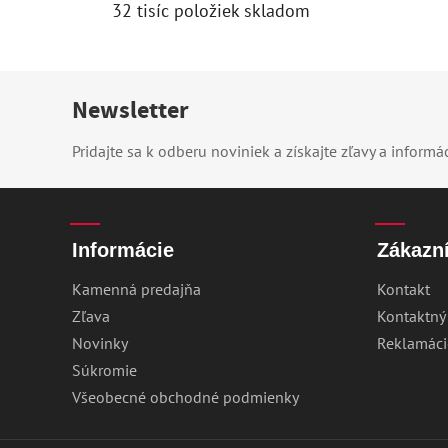
32 tisíc položiek skladom
Newsletter
Pridajte sa k odberu noviniek a získajte zľavy a informá
Informácie
Zákazní
Kamenná predajňa
Kontakt
Zľava
Kontaktný
Novinky
Reklamáci
Súkromie
Všeobecné obchodné podmienky