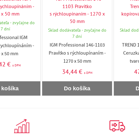
teľa - zvyčajne do
7 dní
Sklad dodávateľa - zvyčajne do
Sklad dod
7 dní
fessional IGM
IGM Professional 146-1103
TREND 
 rychloupínáním -
Pravítko s rýchloupínaním -
Ceruzka
 x 50 mm
1270 x 50 mm
tvar
42 €
s DPH
34,44 €
4
s DPH
 košíka
Do košíka
D