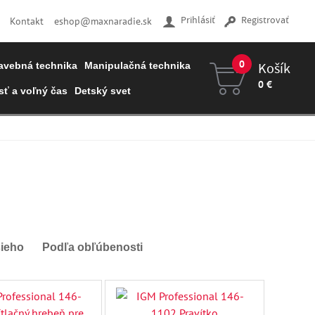
Prihlásiť
Registrovať
Kontakt
eshop@maxnaradie.sk
0
Košík
avebná technika
Manipulačná technika
0 €
ť a voľný čas
Detský svet
Váš košík je prázdny
šieho
Podľa obľúbenosti