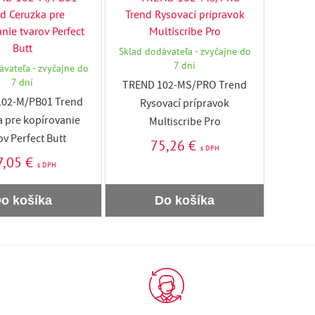
Sklad dodávateľa - zvyčajne do
7 dní
ávateľa - zvyčajne do
7 dní
TREND 102-MS/PRO Trend
102-M/PB01 Trend
Rysovací prípravok
 pre kopírovanie
Multiscribe Pro
ov Perfect Butt
75,26 €
s DPH
7,05 €
s DPH
o košíka
Do košíka