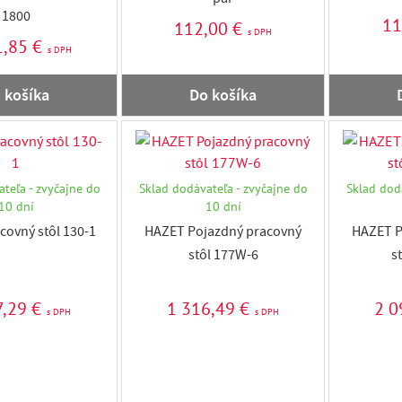
pár
1800
11
112,00 €
s DPH
1,85 €
s DPH
 košíka
Do košíka
teľa - zvyčajne do
Sklad dodávateľa - zvyčajne do
Sklad dod
10 dní
10 dní
ovný stôl 130-1
HAZET Pojazdný pracovný
HAZET P
stôl 177W-6
s
7,29 €
1 316,49 €
2 0
s DPH
s DPH