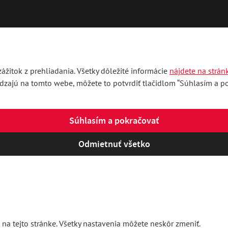
ážitok z prehliadania. Všetky dôležité informácie
nájdete na strán
ádzajú na tomto webe, môžete to potvrdiť tlačidlom “Súhlasím a pok
Súhlasím a pokračovať
Odmietnuť všetko
 na tejto stránke. Všetky nastavenia môžete neskôr zmeniť.