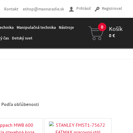
Prihlásiť
Registrovať
Kontakt
eshop@maxnaradie.sk
0
echnika
Manipulačná technika
Nástroje
Košík
0 €
ý čas
Detský svet
Váš košík je prázdny
Podľa obľúbenosti