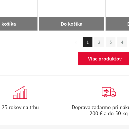
 košíka
Do košíka
«
1
2
3
4
Viac produktov
23 rokov na trhu
Doprava zadarmo pri nák
200 € a do 50 kg