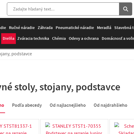
adie
Ručné náradie
Záhrada
Pneumatické náradie
Meradlá
Stavebná t
Dielňa
Zváracia technika
Chémia
Odevy a ochrana
Domácnosť a voľn
ojany, podstavce
né stoly, stojany, podstavce
ho
Podľa abecedy
Od najlacnejšieho
Od najdrahšieho