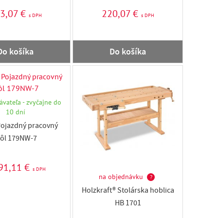
3,07 €
220,07 €
s DPH
s DPH
Do košíka
Do košíka
ávateľa - zvyčajne do
10 dní
ojazdný pracovný
tôl 179NW-7
91,11 €
s DPH
na objednávku
?
Holzkraft® Stolárska hoblica
HB 1701