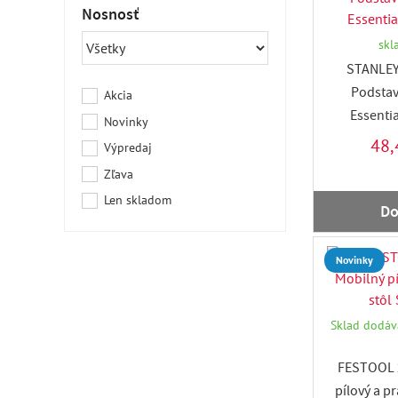
Nosnosť
skl
STANLEY
Podstav
Akcia
Essentia
Novinky
48,
Výpredaj
Zľava
Len skladom
Do
Novinky
Sklad dodáva
FESTOOL 
pílový a p