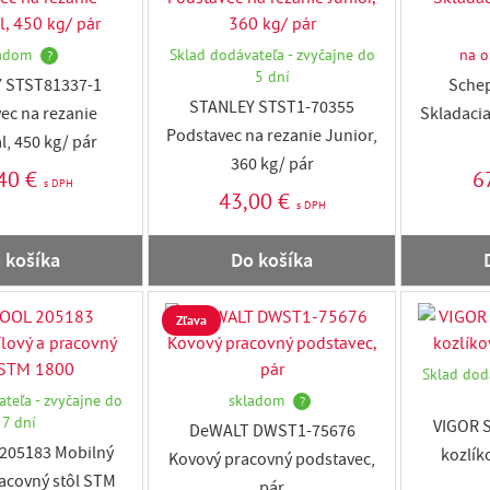
adom
Sklad dodávateľa - zvyčajne do
na o
?
5 dní
 STST81337-1
Sche
STANLEY STST1-70355
ec na rezanie
Skladacia
Podstavec na rezanie Junior,
l, 450 kg/ pár
360 kg/ pár
40 €
6
s DPH
43,00 €
s DPH
 košíka
Do košíka
Zľava
Sklad dod
teľa - zvyčajne do
skladom
?
7 dní
VIGOR 
DeWALT DWST1-75676
205183 Mobilný
kozlíko
Kovový pracovný podstavec,
racovný stôl STM