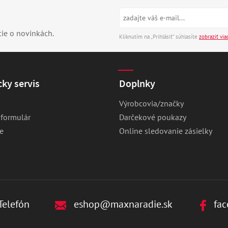
cie o novinkách.
Kliknutím na „Prihlásiť“ súhlasíte
zobraziť via
ky servis
Doplnky
Výrobcovia/značky
 formulár
Darčekové poukazy
e
Online sledovanie zásielky
Telefón
eshop@maxnaradie.sk
fac