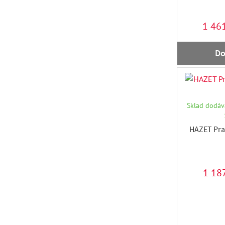
1 46
Do
Sklad dodáva
HAZET Prac
1 18