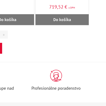
719,52 €
s DPH
Do košíka
Do košíka
»
upe nad
Profesionálne poradenstvo