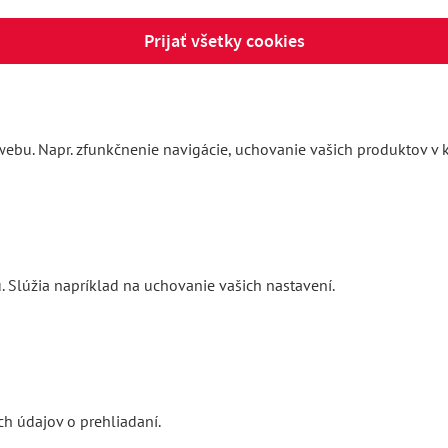
Prijať všetky cookies
ebu. Napr. zfunkčnenie navigácie, uchovanie vašich produktov v k
. Slúžia napríklad na uchovanie vašich nastavení.
h údajov o prehliadaní.