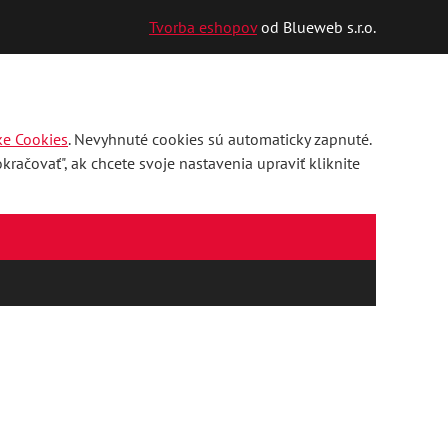
Tvorba eshopov
od Blueweb s.r.o.
ke Cookies
. Nevyhnuté cookies sú automaticky zapnuté.
račovať", ak chcete svoje nastavenia upraviť kliknite