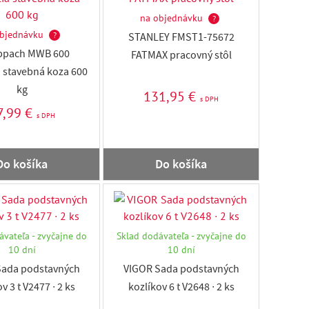
na objednávku
?
bjednávku
?
STANLEY FMST1-75672
ppach MWB 600
FATMAX pracovný stôl
 stavebná koza 600
kg
131,95 €
s DPH
7,99 €
s DPH
Do košíka
Do košíka
ávateľa - zvyčajne do
Sklad dodávateľa - zvyčajne do
10 dní
10 dní
Sada podstavných
VIGOR Sada podstavných
v 3 t V2477 ∙ 2 ks
kozlíkov 6 t V2648 ∙ 2 ks