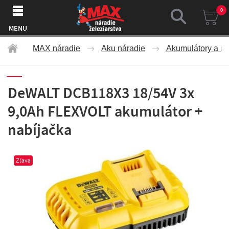
0
MENU
MAX náradie
Aku náradie
Akumulátory a na
DeWALT DCB118X3 18/54V 3x
9,0Ah FLEXVOLT akumulátor +
nabíjačka
Zľava