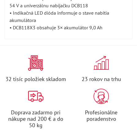
54 V a univerzálnu nabíjačku DCB118
• Indikačná LED dióda informuje o stave nabitia
akumulátora
• DCB118X3 obsahuje 3× akumulátor 9,0 Ah
32 tisíc položiek skladom
23 rokov na trhu
Doprava zadarmo pri
Profesionálne
nákupe nad 200 € a do
poradenstvo
50 kg