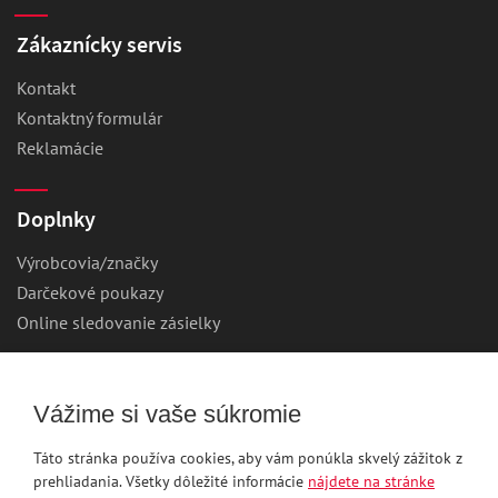
Zákaznícky servis
Kontakt
Kontaktný formulár
Reklamácie
Doplnky
Výrobcovia/značky
Darčekové poukazy
Online sledovanie zásielky
Môj účet
Vážime si vaše súkromie
Prihlásenie
Táto stránka používa cookies, aby vám ponúkla skvelý zážitok z
Registrácia
prehliadania. Všetky dôležité informácie
nájdete na stránke
Zabudnuté heslo