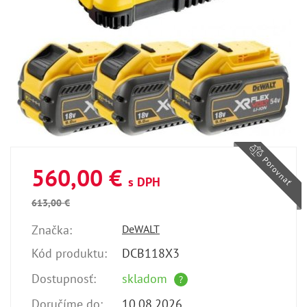
Porovnať
560,00 €
s DPH
613,00 €
Značka:
DeWALT
Kód produktu:
DCB118X3
Dostupnosť:
skladom
?
Doručíme do:
10.08.2026