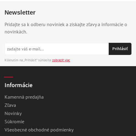
Newsletter
Pridajte sa k odberu noviniek a získajte zľavy a informácie o
novinkách.
Kliknutím na „Prihlásiť“ súhlasíte
zobraziť viac
Informácie
Kamenná predajňa
Zľava
Novinky
Súkromie
Všeobecné obchodné podmienky