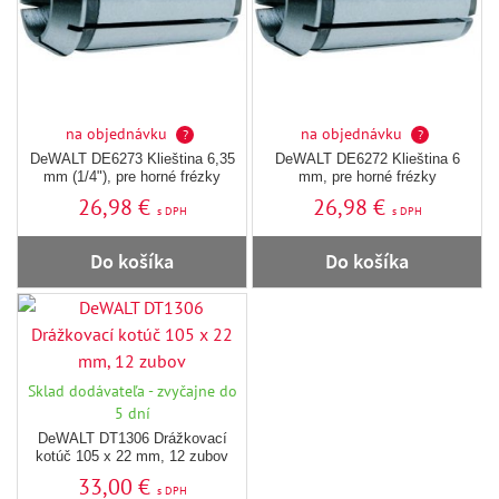
na objednávku
na objednávku
?
?
DeWALT DE6273 Klieština 6,35
DeWALT DE6272 Klieština 6
mm (1/4"), pre horné frézky
mm, pre horné frézky
26,98 €
26,98 €
s DPH
s DPH
Do košíka
Do košíka
Sklad dodávateľa - zvyčajne do
5 dní
DeWALT DT1306 Drážkovací
kotúč 105 x 22 mm, 12 zubov
33,00 €
s DPH