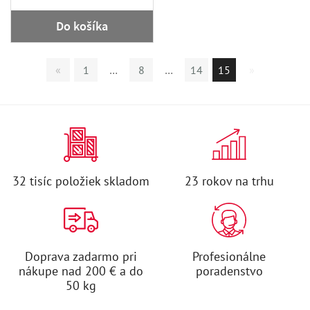
Do košíka
«
1
…
8
…
14
15
»
32 tisíc položiek skladom
23 rokov na trhu
Doprava zadarmo pri
Profesionálne
nákupe nad 200 € a do
poradenstvo
50 kg